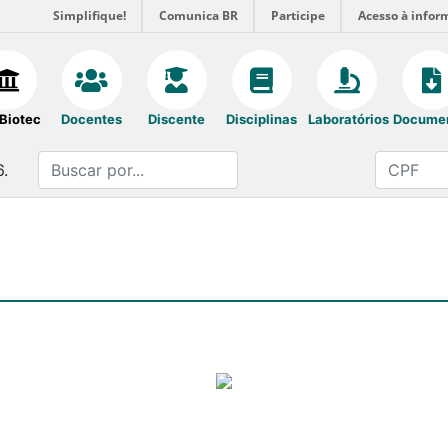
Simplifique!
Comunica BR
Participe
Acesso à infor
Biotec
Docentes
Discente
Disciplinas
Laboratórios
Docume
6.