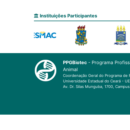
Instituições Participantes
PPGBiotec
- Programa Profis
Animal
Coordenação Geral do Programa de 
Universidade Estadual do Ceará - U
Av. Dr. Silas Munguba, 1700, Campus 