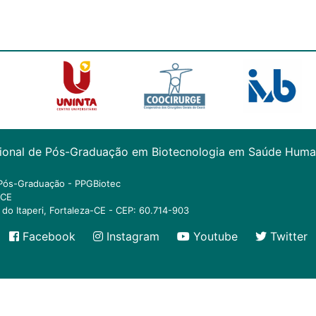
sional de Pós-Graduação em Biotecnologia em Saúde Huma
Pós-Graduação - PPGBiotec
ECE
do Itaperi, Fortaleza-CE - CEP: 60.714-903
Facebook
Instagram
Youtube
Twitter