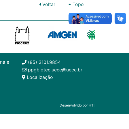
Voltar
Topo
na e
(85) 3101.9854
ppgbiotec.uece@uece.br
Localização
Desenvolvido por HTI.