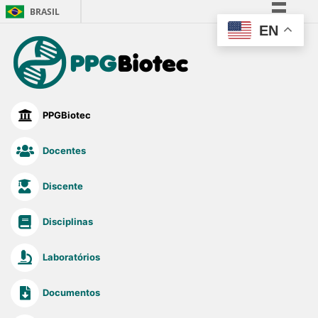
BRASIL
EN
Simplifique!
Comunica BR
Participe
Acesso à informação
PPGBiotec
Legislação
Canais
Docentes
Discente
Disciplinas
Laboratórios
Documentos